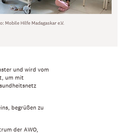
o: Mobile Hilfe Madagaskar e.V.
ünster und wird vom
t, um mit
esundheitsnetz
eins, begrüßen zu
entrum der AWO,