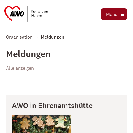
Ortsvereine
Menü
Stellenbörse
Jetzt spenden
Organisation
Meldungen
Meldungen
Alle anzeigen
AWO in Ehrenamtshütte